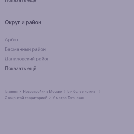
Показать ещё
Округ и район
Арбат
Басманный район
Даниловский район
Показать ещё
›
›
›
Главная
Новостройки в Москве
5 и более комнат
›
с закрытой территорией
у метро Таганская