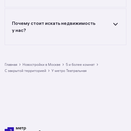
Самый большой выбор объектов недвижимости
с разной стоимостью — цены в данной
подборке от до руб. Площадь составляет от
до кв. м., цена квадратного метра — от
Почему стоит искать недвижимость
до руб.
у нас?
Предложения на m2.ru — только
от официальных застройщиков. У нас самый
большой выбор квартир с пятью и более
комнатами в новостройках c закрытой
территорией у метро Театральная в Москве:
›
›
›
Главная
Новостройки в Москве
5 и более комнат
в разделе размещено 2 ЖК. Гарантия сделки:
›
с закрытой территорией
у метро Театральная
вернём полную стоимость недвижимости, если
что-то пойдёт не так.