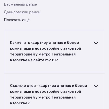
Басманный район
Даниловский район
Показать ещё
Как купить квартиру с пятью и более
комнатами в новостройке c закрытой
территорией у метро Театральная
в Москве на сайте m2.ru?
Ищете объявления о продаже квартир с пятью
и более комнатами в новостройках c закрытой
территорией у метро Театральная в Москве?
Воспользуйтесь фильтрами или поиском
Сколько стоит квартира с пятью и более
в разделе.
комнатами в новостройке c закрытой
территорией у метро Театральная
в Москве?