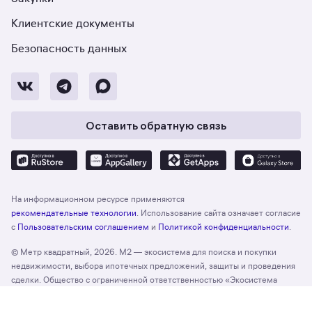
Клиентские документы
Безопасность данных
Оставить обратную связь
На информационном ресурсе применяются
рекомендательные технологии
. Использование сайта означает согласие
с
Пользовательским соглашением
и
Политикой конфиденциальности
.
© Метр квадратный, 2026. М2 — экосистема для поиска и покупки
недвижимости, выбора ипотечных предложений, защиты и проведения
сделки. Общество с ограниченной ответственностью «Экосистема
недвижимости «Метр квадратный», ОГРН 1197746330132 Адрес:
Отзыв о сайте
Оценить
127055, г. Москва, вн. тер. г. муниципальный округ Тверской, ул. Лесная,