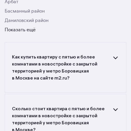
Арбат
Басманный район
Даниловский район
Показать ещё
Как купить квартиру с пятью и более
комнатами в новостройке c закрытой
территорией у метро Боровицкая
в Москве на сайте m2.ru?
Ищете объявления о продаже квартир с пятью
и более комнатами в новостройках c закрытой
территорией у метро Боровицкая в Москве?
Воспользуйтесь фильтрами или поиском
Сколько стоит квартира с пятью и более
в разделе.
комнатами в новостройке c закрытой
территорией у метро Боровицкая
в Москве?