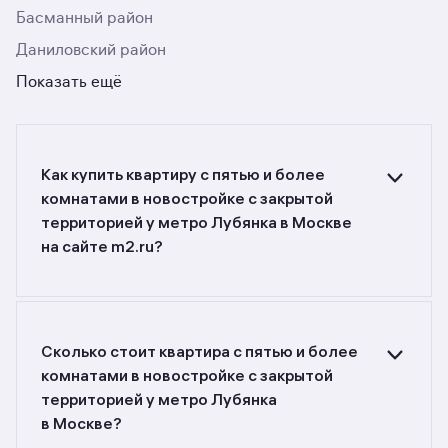
Басманный район
Даниловский район
Показать ещё
Как купить квартиру с пятью и более
комнатами в новостройке c закрытой
территорией у метро Лубянка в Москве
на сайте m2.ru?
Ищете объявления о продаже квартир с пятью
и более комнатами в новостройках c закрытой
территорией у метро Лубянка в Москве?
Воспользуйтесь фильтрами или поиском
Сколько стоит квартира с пятью и более
в разделе.
комнатами в новостройке c закрытой
территорией у метро Лубянка
в Москве?