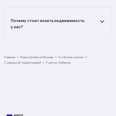
Самый большой выбор объектов недвижимости
с разной стоимостью — цены в данной
подборке от до руб. Площадь составляет от
до кв. м., цена квадратного метра — от
Почему стоит искать недвижимость
до руб.
у нас?
Предложения на m2.ru — только
от официальных застройщиков. У нас самый
большой выбор квартир с пятью и более
комнатами в новостройках c закрытой
территорией у метро Лубянка в Москве:
›
›
›
Главная
Новостройки в Москве
5 и более комнат
в разделе размещено 2 ЖК. Гарантия сделки:
›
с закрытой территорией
у метро Лубянка
вернём полную стоимость недвижимости, если
что-то пойдёт не так.