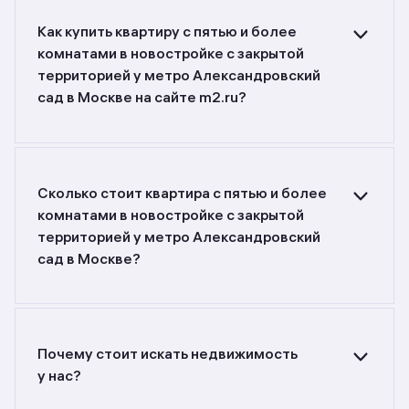
Как купить квартиру с пятью и более
комнатами в новостройке c закрытой
территорией у метро Александровский
сад в Москве на сайте m2.ru?
Ищете объявления о продаже квартир с пятью
и более комнатами в новостройках c закрытой
территорией у метро Александровский сад
в Москве? Воспользуйтесь фильтрами или
Сколько стоит квартира с пятью и более
поиском в разделе.
комнатами в новостройке c закрытой
территорией у метро Александровский
сад в Москве?
Самый большой выбор объектов недвижимости
с разной стоимостью — цены в данной
подборке от 785 019 589 до 785 019 589 руб.
Площадь составляет от 415,8 до 415,8 кв. м.,
Почему стоит искать недвижимость
цена квадратного метра — от 1 887 974
у нас?
до 1 887 974 руб.
Предложения на m2.ru — только