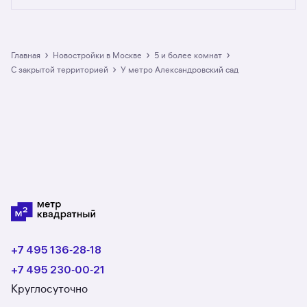
от официальных застройщиков. У нас самый
большой выбор квартир с пятью и более
комнатами в новостройках c закрытой
территорией у метро Александровский сад
›
›
›
Главная
Новостройки в Москве
5 и более комнат
в Москве: в разделе размещено 5 ЖК
›
с закрытой территорией
у метро Александровский сад
со средним рейтингом 3,8. Гарантия сделки:
вернём полную стоимость недвижимости, если
что-то пойдёт не так.
+7 495 136‑28‑18
+7 495 230‑00‑21
Круглосуточно