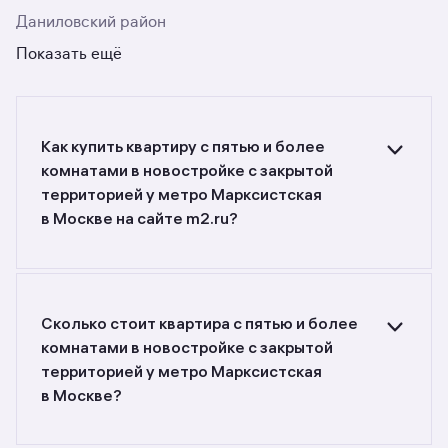
Даниловский район
Показать ещё
Как купить квартиру с пятью и более
комнатами в новостройке c закрытой
территорией у метро Марксистская
в Москве на сайте m2.ru?
Ищете объявления о продаже квартир с пятью
и более комнатами в новостройках c закрытой
территорией у метро Марксистская в Москве?
Воспользуйтесь фильтрами или поиском
Сколько стоит квартира с пятью и более
в разделе.
комнатами в новостройке c закрытой
территорией у метро Марксистская
в Москве?
Самый большой выбор объектов недвижимости