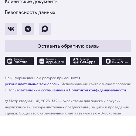
Клиентские документы
Безопасность данных
Оставить обратную связь
На информационном ресурсе применяются
рекомендательные технологии
. Использование сайта означает согласие
с
Пользовательским соглашением
и
Политикой конфиденциальности
.
© Метр квадратный, 2026. М2 — экосистема для поиска и покупки
недвижимости, выбора ипотечных предложений, защиты и проведения
сделки. Общество с ограниченной ответственностью «Экосистема
недвижимости «Метр квадратный», ОГРН 1197746330132 Адрес:
Отзыв о сайте
Оценить
127055, г. Москва, вн. тер. г. муниципальный округ Тверской, ул. Лесная,
д. 43