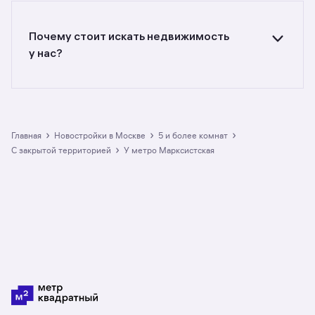
с разной стоимостью — цены в данной
подборке от до руб. Площадь составляет от
до кв. м., цена квадратного метра — от
Почему стоит искать недвижимость
до руб.
у нас?
Предложения на m2.ru — только
от официальных застройщиков. У нас самый
большой выбор квартир с пятью и более
комнатами в новостройках c закрытой
территорией у метро Марксистская в Москве:
›
›
›
Главная
Новостройки в Москве
5 и более комнат
в разделе размещено 2 ЖК со средним
›
с закрытой территорией
у метро Марксистская
рейтингом 4. Гарантия сделки: вернём полную
стоимость недвижимости, если что-то пойдёт
не так.