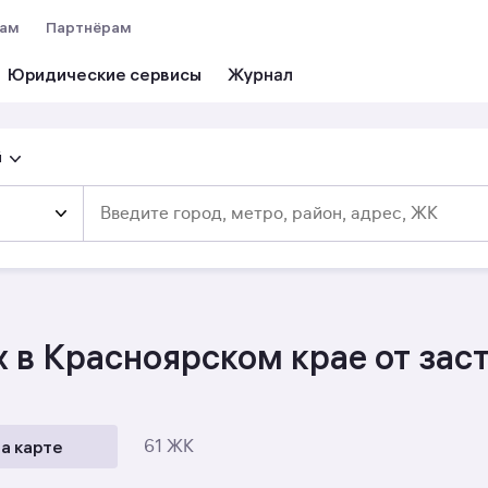
вам
Партнёрам
Юридические сервисы
й
х в Красноярском крае от за
а карте
61 ЖК