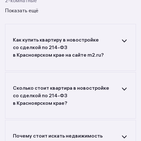
2-комнатные
Показать ещё
Как купить квартиру в новостройке
со сделкой по 214-ФЗ
в Красноярском крае на сайте m2.ru?
Ищете объявления о продаже квартир
в новостройках со сделкой по 214-ФЗ
в Красноярском крае? Воспользуйтесь
фильтрами или поиском в разделе.
Сколько стоит квартира в новостройке
со сделкой по 214-ФЗ
в Красноярском крае?
Самый большой выбор объектов недвижимости
с разной стоимостью — цены в данной
подборке от 3 738 210 до 53 686 080 руб.
Площадь составляет от 22,5 до 266,3 кв. м.,
Почему стоит искать недвижимость
цена квадратного метра — от 104 172