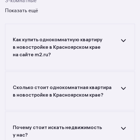
3-комнатные
Показать ещё
Как купить однокомнатную квартиру
в новостройке в Красноярском крае
на сайте m2.ru?
Ищете объявления о продаже однокомнатных
квартир в новостройках в Красноярском крае?
Воспользуйтесь фильтрами или поиском
в разделе.
Сколько стоит однокомнатная квартира
в новостройке в Красноярском крае?
Самый большой выбор объектов недвижимости
с разной стоимостью — цены в данной
подборке от 13 718 016 до 13 718 016 руб.
Площадь составляет от 81,51 до 81,51 кв. м.,
Почему стоит искать недвижимость
цена квадратного метра — от 282 899
у нас?
до 282 899 руб.