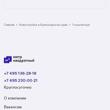
Предложения на m2.ru — только
от официальных застройщиков. У нас самый
большой выбор однокомнатных квартир
в новостройках в Красноярском крае:
в разделе размещено 46 ЖК. Гарантия сделки:
›
›
Главная
Новостройки в Красноярском крае
1-комнатные
вернём полную стоимость недвижимости, если
что-то пойдёт не так.
+7 495 136‑28‑18
+7 495 230‑00‑21
Круглосуточно
О компании
Вакансии