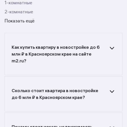
1-комнатные
2-комнатные
Показать ещё
Как купить квартиру в новостройке до 6
млн ₽ в Красноярском крае на сайте
m2.ru?
Ищете объявления о продаже квартир
в новостройках до 6 млн ₽
в Красноярском крае? Воспользуйтесь
фильтрами или поиском в разделе.
Сколько стоит квартира в новостройке
до 6 млн ₽ в Красноярском крае?
Самый большой выбор объектов недвижимости
с разной стоимостью — цены в данной
подборке от 3 738 210 до 15 319 500 руб.
Площадь составляет от 22,5 до 102,13 кв. м.,
Почему стоит искать недвижимость