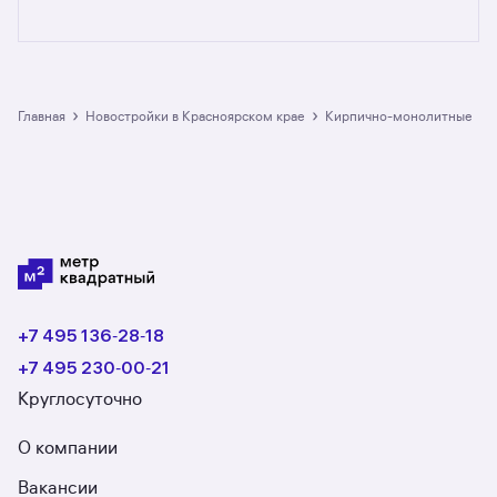
Предложения на m2.ru — только
от официальных застройщиков. У нас самый
большой выбор квартир в кирпично-
монолитных новостройках
в Красноярском крае: в разделе размещено
›
›
Главная
Новостройки в Красноярском крае
кирпично-монолитные
32 ЖК. Гарантия сделки: вернём полную
стоимость недвижимости, если что-то пойдёт
не так.
+7 495 136‑28‑18
+7 495 230‑00‑21
Круглосуточно
О компании
Вакансии