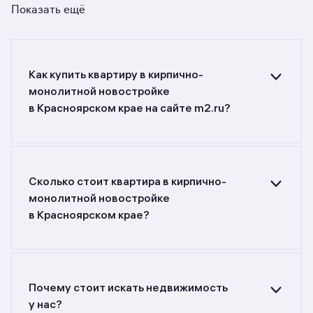
Показать ещё
Как купить квартиру в кирпично-
монолитной новостройке
в Красноярском крае на сайте m2.ru?
Ищете объявления о продаже квартир
в кирпично-монолитных новостройках
в Красноярском крае? Воспользуйтесь
фильтрами или поиском в разделе.
Сколько стоит квартира в кирпично-
монолитной новостройке
в Красноярском крае?
Самый большой выбор объектов недвижимости
с разной стоимостью — цены в данной
подборке от 4 324 252 до 53 686 080 руб.
Площадь составляет от 26,66 до 266,3 кв. м.,
Почему стоит искать недвижимость
цена квадратного метра — от 113 636
у нас?
до 282 899 руб.