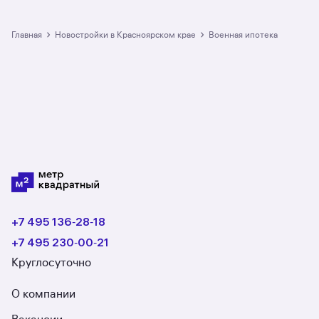
большой выбор квартир в новостройках
по военной ипотеке в Красноярском крае:
в разделе размещено 7 ЖК. Гарантия сделки:
›
›
Главная
Новостройки в Красноярском крае
военная ипотека
вернём полную стоимость недвижимости, если
что-то пойдёт не так.
+7 495 136‑28‑18
+7 495 230‑00‑21
Круглосуточно
О компании