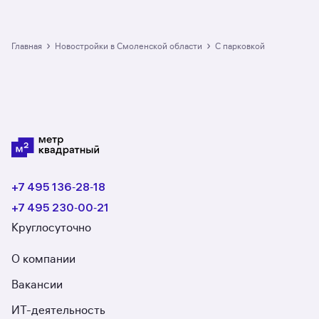
от официальных застройщиков. У нас самый
большой выбор квартир в новостройках с
парковкой в Смоленской области: в разделе
размещено 35 ЖК. Гарантия сделки: вернём
›
›
Главная
Новостройки в Смоленской области
с парковкой
полную стоимость недвижимости, если что-то
пойдёт не так.
+7 495 136‑28‑18
+7 495 230‑00‑21
Круглосуточно
О компании
Вакансии
ИТ-деятельность