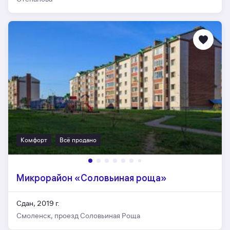
Комфорт
Всё продано
Микрорайон «Соловьиная роща»
Сдан, 2019 г.
Смоленск, проезд Соловьиная Роща