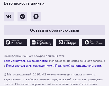
Безопасность данных
Оставить обратную связь
На информационном ресурсе применяются
рекомендательные технологии
. Использование сайта означает согласие
с
Пользовательским соглашением
и
Политикой конфиденциальности
.
© Метр квадратный, 2026. М2 — экосистема для поиска и покупки
недвижимости, выбора ипотечных предложений, защиты и проведения
сделки. Общество с ограниченной ответственностью «Экосистема
недвижимости «Метр квадратный», ОГРН 1197746330132 Адрес:
Отзыв о сайте
Оценить
127055, г. Москва, вн. тер. г. муниципальный округ Тверской, ул. Лесная,
д. 43