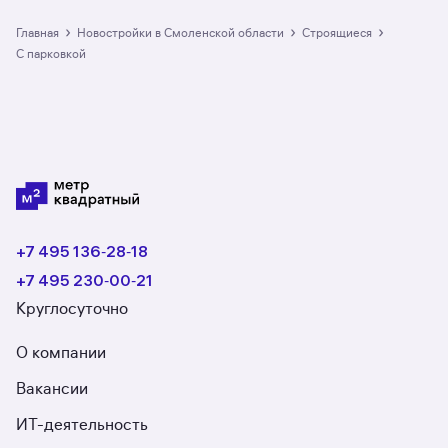
парковкой в Смоленской области: в разделе
размещено 20 ЖК. Гарантия сделки: вернём
›
›
›
Главная
Новостройки в Смоленской области
строящиеся
полную стоимость недвижимости, если что-то
с парковкой
пойдёт не так.
+7 495 136‑28‑18
+7 495 230‑00‑21
Круглосуточно
О компании
Вакансии
ИТ-деятельность