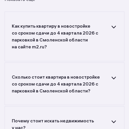
Как купить квартиру в новостройке
со сроком сдачи до 4 квартала 2026 с
парковкой в Смоленской области
на сайте m2.ru?
Ищете объявления о продаже квартир
в новостройках со сроком сдачи до 4 квартала
2026 с парковкой в Смоленской области?
Воспользуйтесь фильтрами или поиском
Сколько стоит квартира в новостройке
в разделе.
со сроком сдачи до 4 квартала 2026 с
парковкой в Смоленской области?
Самый большой выбор объектов недвижимости
с разной стоимостью — цены в данной
подборке от 2 400 000 до 12 140 000 руб.
Площадь составляет от 20 до 129,03 кв. м.,
Почему стоит искать недвижимость
цена квадратного метра — от 67 500
у нас?