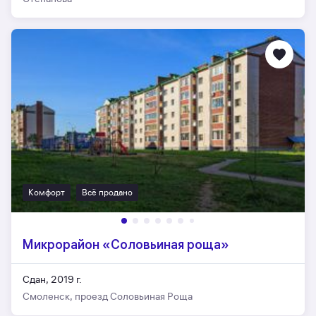
Комфорт
Всё продано
Микрорайон «Соловьиная роща»
Сдан, 2019 г.
Смоленск, проезд Соловьиная Роща