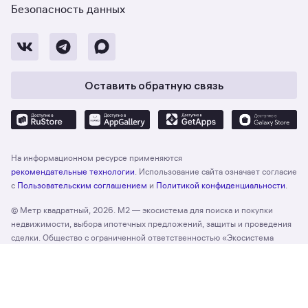
Безопасность данных
Оставить обратную связь
На информационном ресурсе применяются
рекомендательные технологии
. Использование сайта означает согласие
с
Пользовательским соглашением
и
Политикой конфиденциальности
.
© Метр квадратный, 2026. М2 — экосистема для поиска и покупки
недвижимости, выбора ипотечных предложений, защиты и проведения
сделки. Общество с ограниченной ответственностью «Экосистема
недвижимости «Метр квадратный», ОГРН 1197746330132 Адрес:
Отзыв о сайте
Оценить
127055, г. Москва, вн. тер. г. муниципальный округ Тверской, ул. Лесная,
д. 43