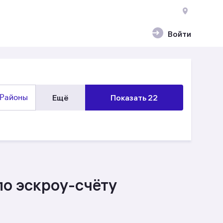
Войти
Районы
Ещё
Показать 22
по эскроу-счёту