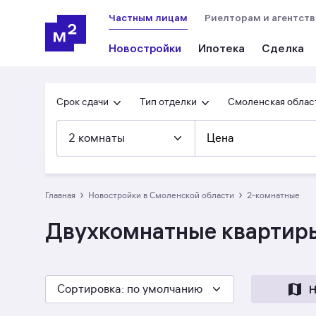
Частным лицам
Риелторам и агентст
Новостройки
Ипотека
Сделка
Срок сдачи
Тип отделки
Смоленская облас
2 комнаты
Цена
›
›
Главная
Новостройки в Смоленской области
2-комнатные
Двухкомнатные квартиры
Сортировка
: по умолчанию
Н