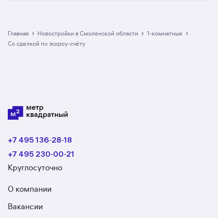
от официальных застройщиков. У нас самый
большой выбор однокомнатных квартир
в новостройках со сделкой по эскроу-счёту
в Смоленской области: в разделе размещено
›
›
›
Главная
Новостройки в Смоленской области
1-комнатные
22 ЖК. Гарантия сделки: вернём полную
со сделкой по эскроу-счёту
стоимость недвижимости, если что-то пойдёт
не так.
+7 495 136‑28‑18
+7 495 230‑00‑21
Круглосуточно
О компании
Вакансии