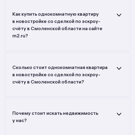
Как купить однокомнатную квартиру
в новостройке со сделкой по эскроу-
счёту в Смоленской области на сайте
m2.ru?
Ищете объявления о продаже однокомнатных
квартир в новостройках со сделкой по эскроу-
счёту в Смоленской области? Воспользуйтесь
фильтрами или поиском в разделе.
Сколько стоит однокомнатная квартира
в новостройке со сделкой по эскроу-
счёту в Смоленской области?
Самый большой выбор объектов недвижимости
с разной стоимостью — цены в данной
подборке от 6 148 000 до 6 148 000 руб.
Площадь составляет от 53 до 53 кв. м., цена
Почему стоит искать недвижимость
квадратного метра — от 116 000
у нас?
до 116 000 руб.
Предложения на m2.ru — только