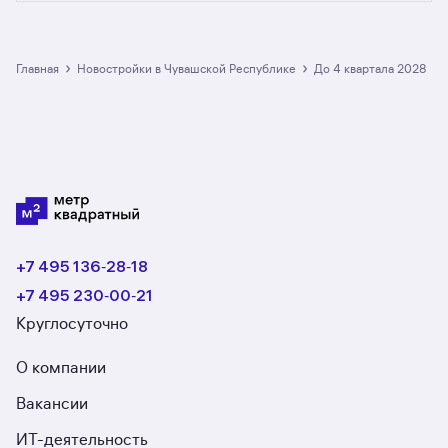
от официальных застройщиков. У нас самый
большой выбор квартир в новостройках
со сроком сдачи до 4 квартала 2028
в Чувашской Республике: в разделе размещено
›
›
Главная
Новостройки в Чувашской Республике
до 4 квартала 2028
40 ЖК. Гарантия сделки: вернём полную
стоимость недвижимости, если что-то пойдёт
не так.
+7 495 136‑28‑18
+7 495 230‑00‑21
Круглосуточно
О компании
Вакансии
ИТ-деятельность