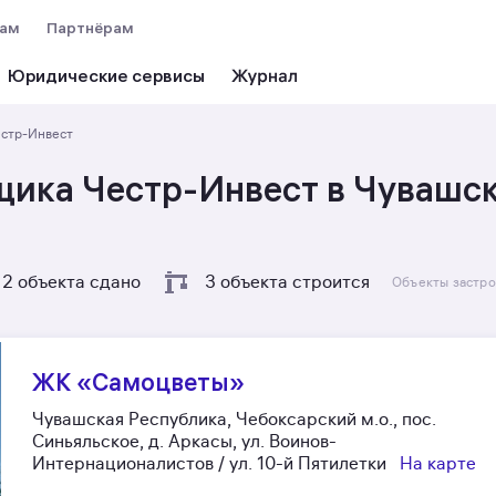
вам
Партнёрам
Юридические сервисы
естр-Инвест
щика Честр-Инвест в Чувашс
2 объекта сдано
3 объекта строится
Объекты застро
ЖК «Самоцветы»
Чувашская Республика, Чебоксарский м.о., пос.
Синьяльское, д. Аркасы, ул. Воинов-
Интернационалистов / ул. 10-й Пятилетки
На карте