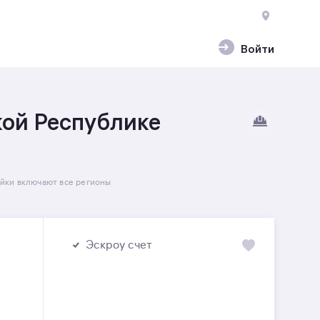
Войти
кой Республике
йки включают все регионы
Эскроу счет