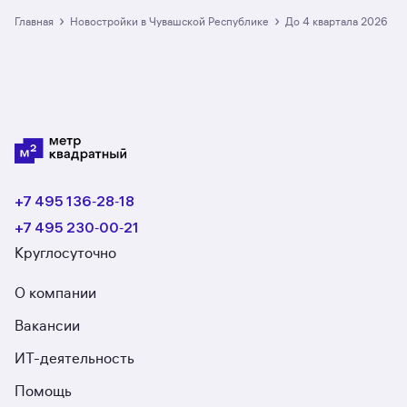
со сроком сдачи до 4 квартала 2026
в Чувашской Республике: в разделе размещено
›
›
Главная
Новостройки в Чувашской Республике
до 4 квартала 2026
38 ЖК. Гарантия сделки: вернём полную
стоимость недвижимости, если что-то пойдёт
не так.
+7 495 136‑28‑18
+7 495 230‑00‑21
Круглосуточно
О компании
Вакансии
ИТ-деятельность
Помощь