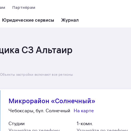
вам
Партнёрам
Юридические сервисы
щика СЗ Альтаир
Объекты застройки включают все регионы
Микрорайон «Солнечный»
Чебоксары, бул. Солнечный
На карте
Студии
1-комн.
Уточняйте по телефону
Уточняйте по телефону