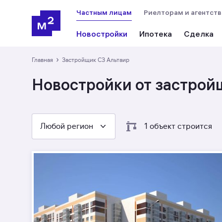
Частным лицам
Риелторам и агентст
Новостройки
Ипотека
Сделка
›
Главная
Застройщик СЗ Альтаир
Новостройки от застрой
Любой регион
1 объект строится