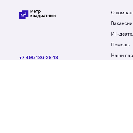
О компан
Вакансии
ИТ-деяте
Помощь
Наши па
+7 495 136‑28‑18
+7 495 230‑00‑21
М2 Меди
Круглосуточно
Новости 
Оставить обратную связь
Частным лицам