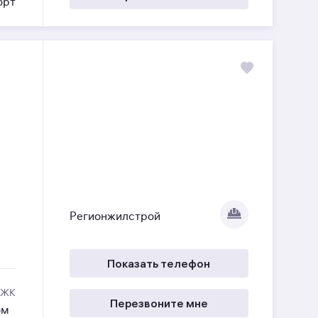
орт
Регионжилстрой
Показать телефон
 ЖК
Перезвоните мне
ом