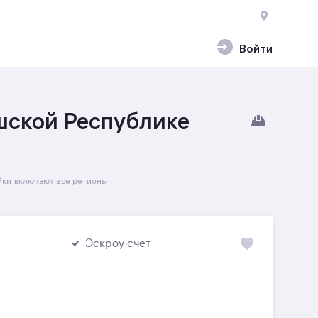
Войти
шской Республике
йки включают все регионы
Эскроу счет