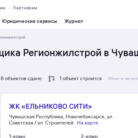
вам
Партнёрам
Юридические сервисы
егионжилстрой
щика Регионжилстрой в Чува
8 объектов сдано
1 объект строится
Объекты застро
ЖК «ЕЛЬНИКОВО СИТИ»
Чувашская Республика, Новочебоксарск, ул.
Советская / ул. Строителей
На карте
1-комн.
2-комн.