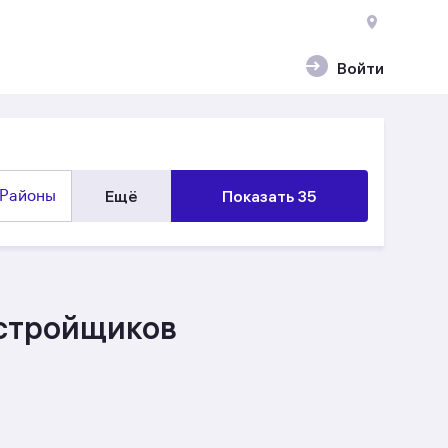
Войти
Районы
Ещё
Показать 35
астройщиков