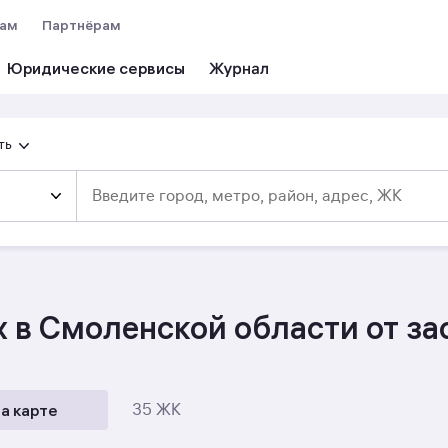
вам
Партнёрам
Юридические сервисы
ть
х в Смоленской области от з
а карте
35 ЖК