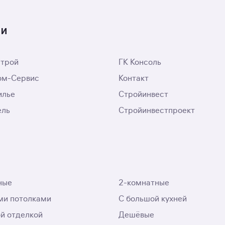
ти
трой
ГК Консоль
ом-Сервис
Контакт
илье
Стройинвест
ель
Стройинвестпроект
ные
2-комнатные
ми потолками
С большой кухней
ой отделкой
Дешёвые