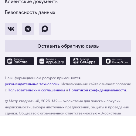
Клиентские документы
Безопасность данных
Оставить обратную связь
На информационном ресурсе применяются
рекомендательные технологии
. Использование сайта означает согласие
с
Пользовательским соглашением
и
Политикой конфиденциальности
.
© Метр квадратный, 2026. М2 — экосистема для поиска и покупки
недвижимости, выбора ипотечных предложений, защиты и проведения
сделки. Общество с ограниченной ответственностью «Экосистема
недвижимости «Метр квадратный», ОГРН 1197746330132 Адрес:
Отзыв о сайте
Оценить
127055, г. Москва, вн. тер. г. муниципальный округ Тверской, ул. Лесная,
д. 43