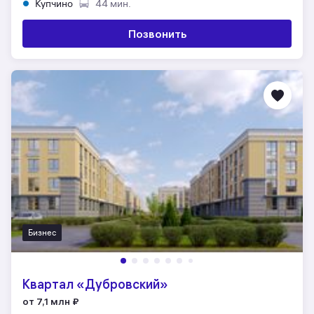
Купчино
44 мин.
Позвонить
Бизнес
Квартал «Дубровский»
от 7,1 млн
₽