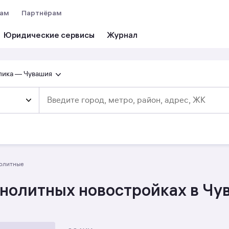
вам
Партнёрам
Юридические сервисы
лика — Чувашия
нолитные
нолитных новостройках в Чу