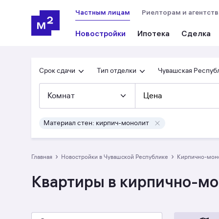
Частным лицам
Риелторам и агентст
Новостройки
Ипотека
Сделка
Срок сдачи
Тип отделки
Чувашская Респуб
Комнат
Цена
Материал стен: кирпич-монолит
›
›
Главная
Новостройки в Чувашской Республике
кирпично-мо
Квартиры в кирпично-мо