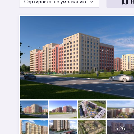
Сортировка
: по умолчанию
Н
+
26