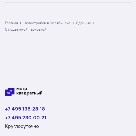
от официальных застройщиков. У нас самый
большой выбор квартир в сданных домах с
подземной парковкой в Челябинске: в разделе
размещено 8 ЖК. Гарантия сделки: вернём
›
›
›
Главная
Новостройки в Челябинске
сданные
полную стоимость недвижимости, если что-то
с подземной парковкой
пойдёт не так.
+7 495 136‑28‑18
+7 495 230‑00‑21
Круглосуточно