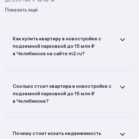
до 200 тыс ₽ за кв. м
Показать ещё
Как купить квартиру в новостройке с
подземной парковкой до 15 млн ₽
в Челябинске на сайте m2.ru?
Ищете объявления о продаже квартир
в новостройках с подземной парковкой до 15
млн ₽ в Челябинске? Воспользуйтесь
фильтрами или поиском в разделе.
Сколько стоит квартира в новостройке с
подземной парковкой до 15 млн ₽
в Челябинске?
Самый большой выбор объектов недвижимости
с разной стоимостью — цены в данной
подборке от 5 456 239 до 55 766 200 руб.
Площадь составляет от 27,2 до 234,5 кв. м.,
Почему стоит искать недвижимость
цена квадратного метра — от 131 674