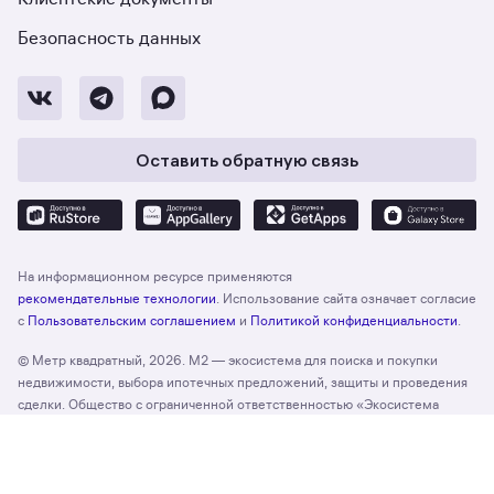
Безопасность данных
Оставить обратную связь
На информационном ресурсе применяются
рекомендательные технологии
. Использование сайта означает согласие
с
Пользовательским соглашением
и
Политикой конфиденциальности
.
© Метр квадратный, 2026. М2 — экосистема для поиска и покупки
недвижимости, выбора ипотечных предложений, защиты и проведения
сделки. Общество с ограниченной ответственностью «Экосистема
недвижимости «Метр квадратный», ОГРН 1197746330132 Адрес:
Отзыв о сайте
Оценить
127055, г. Москва, вн. тер. г. муниципальный округ Тверской, ул. Лесная,
д. 43