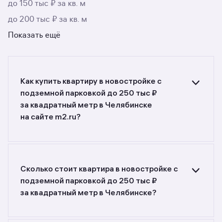
до 150 тыс ₽ за кв. м
до 200 тыс ₽ за кв. м
Показать ещё
Как купить квартиру в новостройке с
подземной парковкой до 250 тыс ₽
за квадратный метр в Челябинске
на сайте m2.ru?
Ищете объявления о продаже квартир
в новостройках с подземной парковкой до 250
тыс ₽ за квадратный метр в Челябинске?
Воспользуйтесь фильтрами или поиском
Сколько стоит квартира в новостройке с
в разделе.
подземной парковкой до 250 тыс ₽
за квадратный метр в Челябинске?
Самый большой выбор объектов недвижимости
с разной стоимостью — цены в данной