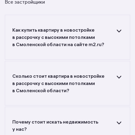
Все застройщики
Как купить квартиру в новостройке
в рассрочку c высокими потолками
в Смоленской области на сайте m2.ru?
Ищете объявления о продаже квартир
в новостройках в рассрочку c высокими
потолками в Смоленской области?
Воспользуйтесь фильтрами или поиском
Сколько стоит квартира в новостройке
в разделе.
в рассрочку c высокими потолками
в Смоленской области?
Самый большой выбор объектов недвижимости
с разной стоимостью — цены в данной
подборке от до руб. Площадь составляет от
до кв. м., цена квадратного метра — от
Почему стоит искать недвижимость
до руб.
у нас?