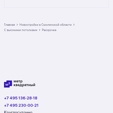
Предложения на m2.ru — только
от официальных застройщиков. У нас самый
большой выбор квартир в новостройках
в рассрочку c высокими потолками
в Смоленской области: в разделе размещено
›
›
Главная
Новостройки в Смоленской области
8 ЖК. Гарантия сделки: вернём полную
›
с высокими потолками
рассрочка
стоимость недвижимости, если что-то пойдёт
не так.
+7 495 136‑28‑18
+7 495 230‑00‑21
Круглосуточно