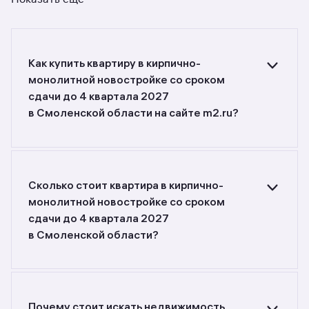
Как купить квартиру в кирпично-
монолитной новостройке со сроком
сдачи до 4 квартала 2027
в Смоленской области на сайте m2.ru?
Ищете объявления о продаже квартир
в кирпично-монолитных новостройках
со сроком сдачи до 4 квартала 2027
в Смоленской области? Воспользуйтесь
Сколько стоит квартира в кирпично-
фильтрами или поиском в разделе.
монолитной новостройке со сроком
сдачи до 4 квартала 2027
в Смоленской области?
Самый большой выбор объектов недвижимости
с разной стоимостью — цены в данной
подборке от 2 400 000 до 7 500 000 руб.
Площадь составляет от 20 до 57,5 кв. м., цена
Почему стоит искать недвижимость