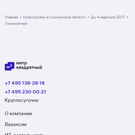
большой выбор трёхкомнатных квартир
в новостройках со сроком сдачи до 4 квартала
2027 в Смоленской области: в разделе
›
›
›
Главная
Новостройки в Смоленской области
до 4 квартала 2027
размещено 19 ЖК. Гарантия сделки: вернём
3-комнатные
полную стоимость недвижимости, если что-то
пойдёт не так.
+7 495 136‑28‑18
+7 495 230‑00‑21
Круглосуточно
О компании
Вакансии