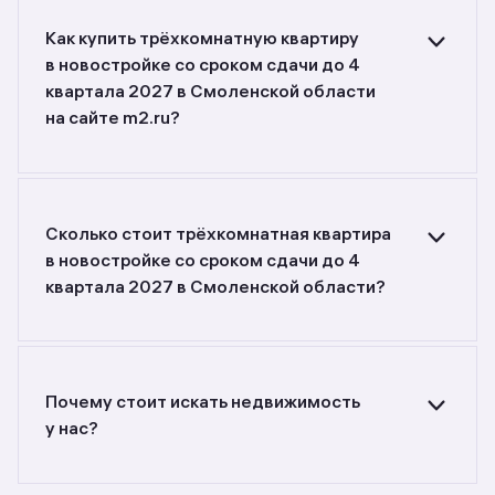
Как купить трёхкомнатную квартиру
в новостройке со сроком сдачи до 4
квартала 2027 в Смоленской области
на сайте m2.ru?
Ищете объявления о продаже трёхкомнатных
квартир в новостройках со сроком сдачи до 4
квартала 2027 в Смоленской области?
Воспользуйтесь фильтрами или поиском
Сколько стоит трёхкомнатная квартира
в разделе.
в новостройке со сроком сдачи до 4
квартала 2027 в Смоленской области?
Самый большой выбор объектов недвижимости
с разной стоимостью — цены в данной
подборке от 12 140 000 до 12 140 000 руб.
Площадь составляет от 129,03 до 129,03 кв. м.,
Почему стоит искать недвижимость
цена квадратного метра — от 109 000
у нас?
до 109 000 руб.
Предложения на m2.ru — только
от официальных застройщиков. У нас самый