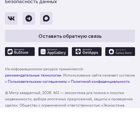
Безопасность данных
Оставить обратную связь
На информационном ресурсе применяются
рекомендательные технологии
. Использование сайта означает согласие
с
Пользовательским соглашением
и
Политикой конфиденциальности
.
© Метр квадратный, 2026. М2 — экосистема для поиска и покупки
недвижимости, выбора ипотечных предложений, защиты и проведения
сделки. Общество с ограниченной ответственностью «Экосистема
недвижимости «Метр квадратный», ОГРН 1197746330132 Адрес:
Отзыв о сайте
Оценить
127055, г. Москва, вн. тер. г. муниципальный округ Тверской, ул. Лесная,
д. 43