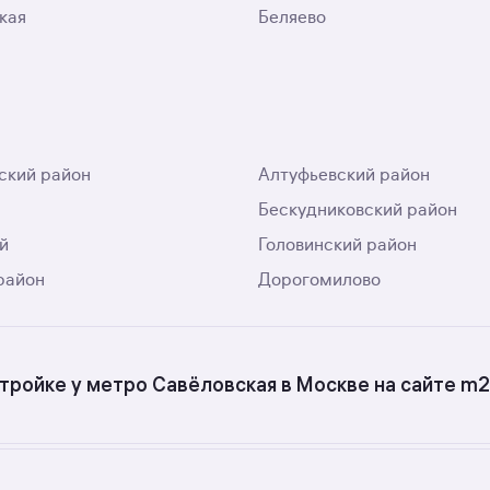
кая
Беляево
ский район
Алтуфьевский район
Бескудниковский район
й
Головинский район
район
Дорогомилово
тройке у метро Савёловская в Москве на сайте m2
итных новостройках у метро Савёловская в Москве? Воспо