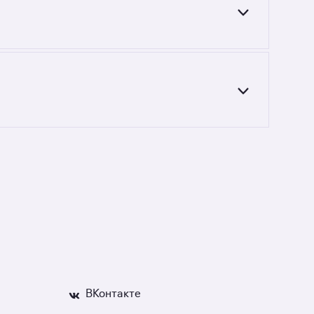
20 004 до 276 896 520 руб. Площадь
монолитных новостройках у метро Савёловская
ость недвижимости, если что-то пойдёт
ВКонтакте