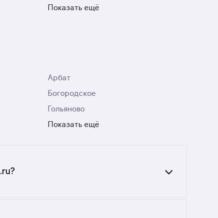
Показать ещё
Арбат
Богородское
Гольяново
Показать ещё
.ru?
льзуйтесь фильтрами или поиском в разделе.