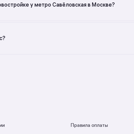
овостройке у метро Савёловская в Москве?
с разной стоимостью — цены в данной подборке от 42 4
атного метра — от 574 018 до 1 766 400 руб.
с?
ых застройщиков. У нас самый большой выбор квартир в 
им рейтингом 4,5. Гарантия сделки: вернём полную стоим
ии
Правила оплаты