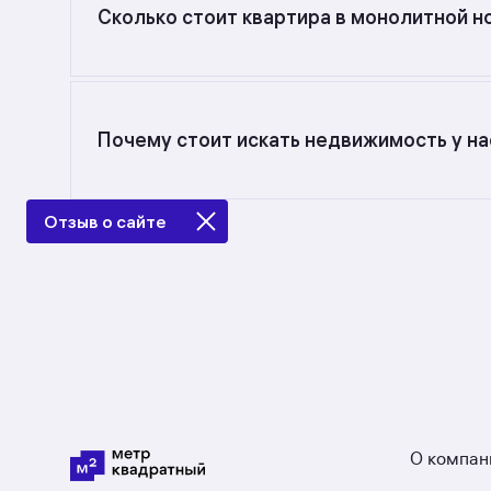
Сколько стоит квартира в монолитной н
Самый большой выбор объектов недвижимости 
составляет от 57,6 до 171,9 кв. м., цена квадр
Почему стоит искать недвижимость у на
Предложения на m2.ru — только от официальн
в Москве: в разделе размещено 2 ЖК со средн
Отзыв о сайте
не так.
О компан