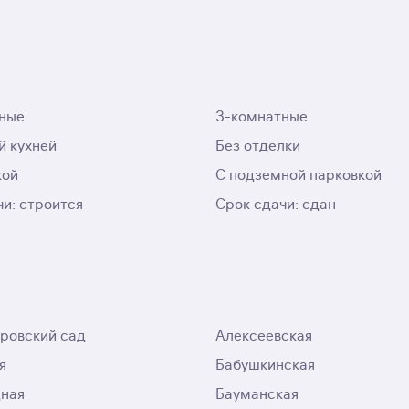
ные
3-комнатные
й кухней
Без отделки
кой
С подземной парковкой
чи: строится
Срок сдачи: сдан
ровский сад
Алексеевская
я
Бабушкинская
ная
Бауманская