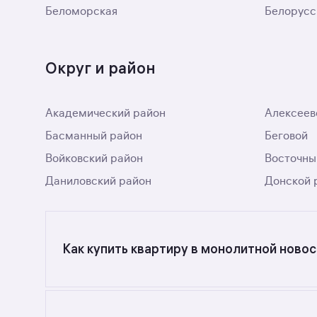
Беломорская
Белорусс
Округ и район
Академический район
Алексеев
Басманный район
Беговой
Войковский район
Восточны
Даниловский район
Донской 
Как купить квартиру в монолитной новос
Ищете объявления о продаже квартир в монол