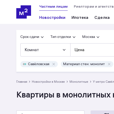
Частным лицам
Риелторам и агентст
Новостройки
Ипотека
Сделка
Срок сдачи
Тип отделки
Москва
Комнат
Цена
Савёловская
Материал стен: монолит
›
›
›
Главная
Новостройки в Москве
монолитные
у метро Савё
Квартиры в монолитных 