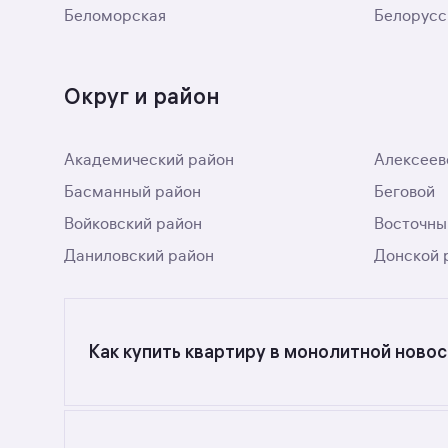
Беломорская
Белорусс
Округ и район
Академический район
Алексеев
Басманный район
Беговой
Войковский район
Восточны
Даниловский район
Донской 
Как купить квартиру в монолитной новос
Ищете объявления о продаже квартир в монол
в разделе.