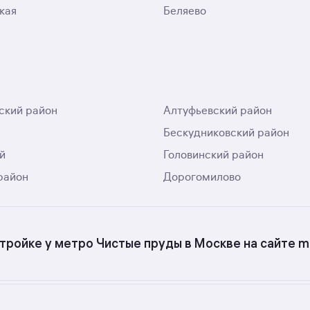
кая
Беляево
ский район
Алтуфьевский район
Бескудниковский район
й
Головинский район
район
Дорогомилово
тройке у метро Чистые пруды в Москве на сайте m
итных новостройках у метро Чистые пруды в Москве? Вос