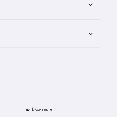
. Площадь составляет от до кв. м., цена
монолитных новостройках у метро Чистые
 стоимость недвижимости, если что-то пойдёт
ВКонтакте