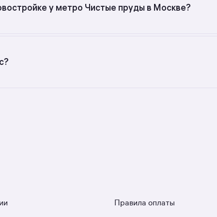
овостройке у метро Чистые пруды в Москве?
с разной стоимостью — цены в данной подборке от до руб
с?
ых застройщиков. У нас самый большой выбор квартир в 
 средним рейтингом 4,2. Гарантия сделки: вернём полную
ии
Правила оплаты