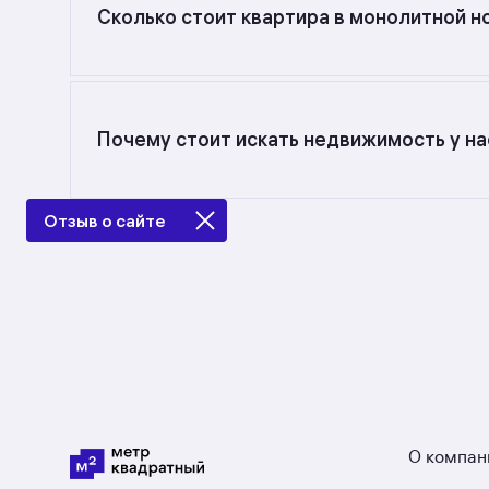
Сколько стоит квартира в монолитной н
Самый большой выбор объектов недвижимости 
квадратного метра — от до руб.
Почему стоит искать недвижимость у на
Предложения на m2.ru — только от официальн
пруды в Москве: в разделе размещено 2 ЖК со
Отзыв о сайте
не так.
О компан