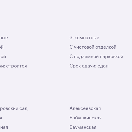
ные
3-комнатные
ой
С чистовой отделкой
кой
С подземной парковкой
чи: строится
Срок сдачи: сдан
ровский сад
Алексеевская
я
Бабушкинская
ная
Бауманская