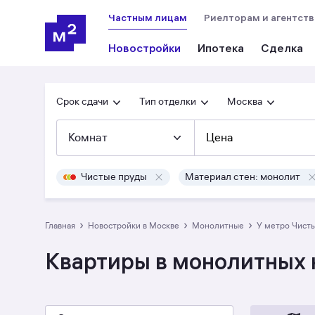
Частным лицам
Риелторам и агентст
Новостройки
Ипотека
Сделка
Срок сдачи
Тип отделки
Москва
Комнат
Цена
Чистые пруды
Материал стен: монолит
›
›
›
Главная
Новостройки в Москве
монолитные
у метро Чист
Квартиры в монолитных 