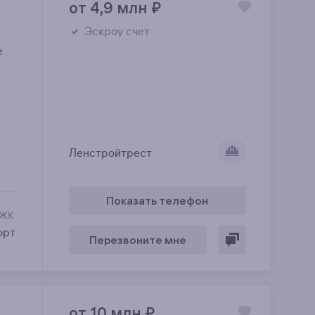
от 4,9 млн
₽
Эскроу счет
е
Ленстройтрест
Показать телефон
 ЖК
орт
Перезвоните мне
от 10 млн
₽