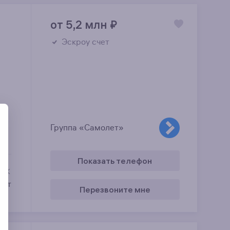
от 5,2 млн
₽
Эскроу счет
Группа «Самолет»
Показать телефон
 ЖК
орт
Перезвоните мне