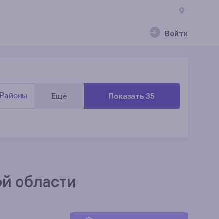
Войти
Районы
Ещё
Показать 35
ой области