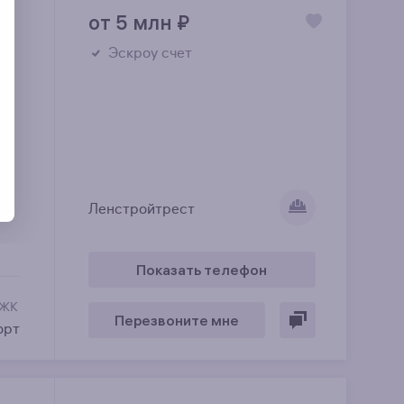
от 5 млн
₽
Эскроу счет
Ленстройтрест
Показать телефон
 ЖК
Перезвоните мне
орт