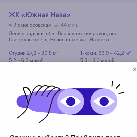
ЖК «Южная Нева»
Ломоносовская
44 мин.
Ленинградская обл., Всеволожский район, пос.
Свердловское, д. Новосаратовка
На карте
Студии
27,2 – 30,8 м²
1-комн.
33,9 – 42,2 м²
5,2 – 6,2 млн ₽
5,8 – 8,3 млн ₽
2-комн.
53 – 63,6 м²
3-комн.
83,7 м²
8,8 – 11,5 млн ₽
15,1 – 15,5 млн ₽
Срок сдачи
Недвижимость
Класс
есть сданные
жилая
комф
до 4 кв. 2033 г.