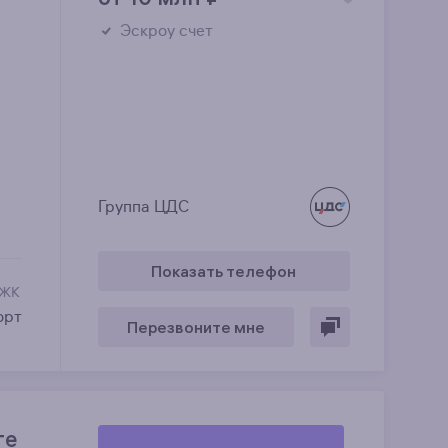
Эскроу счет
Группа ЦДС
Показать телефон
 ЖК
орт
Перезвоните мне
те