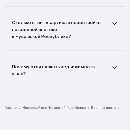
Ищете объявления о продаже квартир
в новостройках по военной ипотеке
в Чувашской Республике? Воспользуйтесь
фильтрами или поиском в разделе.
Сколько стоит квартира в новостройке
по военной ипотеке
в Чувашской Республике?
Самый большой выбор объектов недвижимости
с разной стоимостью — цены в данной
подборке от до руб. Площадь составляет от
до кв. м., цена квадратного метра — от
Почему стоит искать недвижимость
до руб.
у нас?
Предложения на m2.ru — только
от официальных застройщиков. У нас самый
большой выбор квартир в новостройках
по военной ипотеке в Чувашской Республике:
в разделе размещено 7 ЖК. Гарантия сделки:
›
›
Главная
Новостройки в Чувашской Республике
военная ипотека
вернём полную стоимость недвижимости, если
что-то пойдёт не так.