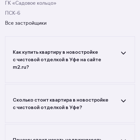
ГК «Садовое кольцо»
ПСК-6
Все застройщики
Как купить квартиру в новостройке
с чистовой отделкой в Уфе на сайте
m2.ru?
Ищете объявления о продаже квартир
в новостройках с чистовой отделкой в Уфе?
Воспользуйтесь фильтрами или поиском
в разделе.
Сколько стоит квартира в новостройке
с чистовой отделкой в Уфе?
Самый большой выбор объектов недвижимости
с разной стоимостью — цены в данной
подборке от 4 301 607 до 19 382 400 руб.
Площадь составляет от 20,67 до 110,9 кв. м.,
Почему стоит искать недвижимость