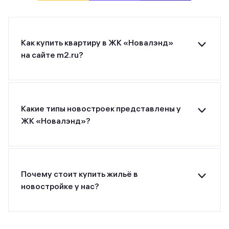
Как купить квартиру в ЖК «Новалэнд»
на сайте m2.ru?
Для покупки квартиры в ЖК «Новалэнд» от
застройщика АО «СЗ ИСК г. Уфы» оставьте
заявку на странице или позвоните застройщику
по указанному номеру телефона.
Какие типы новостроек представлены у
ЖК «Новалэнд»?
ЖК «Новалэнд» от застройщика АО «СЗ ИСК г.
Уфы» относится к классу комфорт.
Почему стоит купить жильё в
новостройке у нас?
Все предложения о покупке квартир и
апартаментов на m2.ru представлены только
официальными застройщиками.