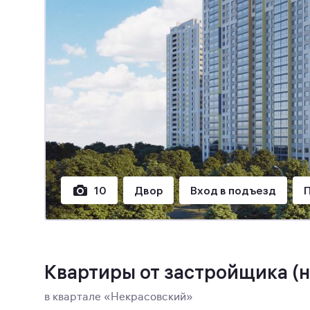
10
Двор
Вход в подъезд
П
Квартиры от застройщика
(н
в квартале «Некрасовский»