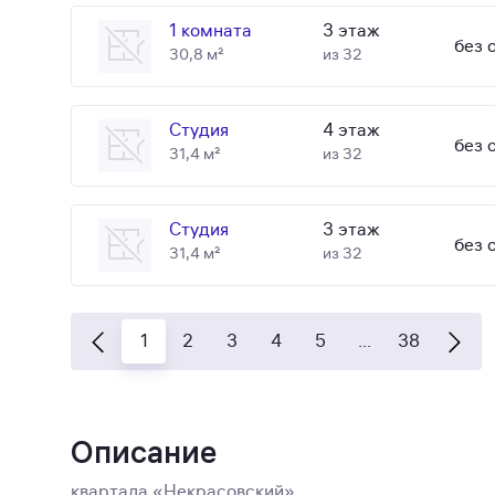
1 комната
3 этаж
без 
30,8 м²
из 32
Студия
4 этаж
без 
31,4 м²
из 32
Студия
3 этаж
без 
31,4 м²
из 32
1
2
3
4
5
...
38
Описание
квартала «Некрасовский»