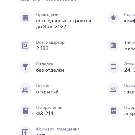
Срок сдачи
Клас
есть сданные, строится
ком
до 3 кв. 2027 г.
Всего квартир
Тип 
2 183
жил
Отделка
Этаж
без отделки
24−
Паркинг
Парк
открытый
закр
Оформление
Офор
ФЗ-214
эскр
Коммерч. помещения