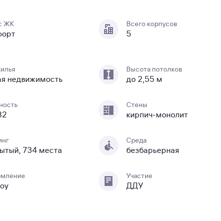
с ЖК
Всего корпусов
форт
5
жилья
Высота потолков
ая недвижимость
до 2,55 м
ность
Стены
32
кирпич-монолит
инг
Среда
ытый, 734 места
безбарьерная
мление
Участие
оу
ДДУ