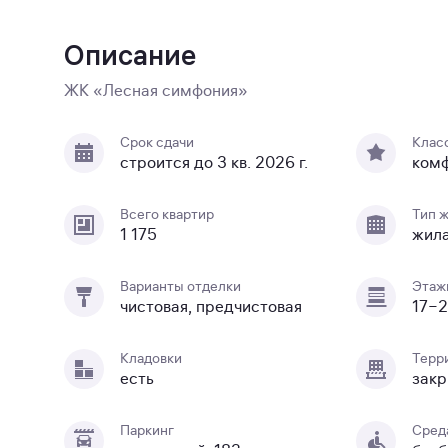
Описание
ЖК «Лесная симфония»
Срок сдачи
Клас
строится до 3 кв. 2026 г.
ком
Всего квартир
Тип 
1 175
жил
Варианты отделки
Этаж
чистовая, предчистовая
17−
Кладовки
Терр
есть
закр
Паркинг
Сред