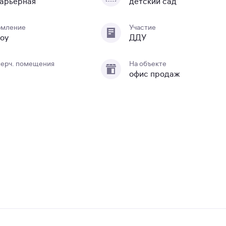
арьерная
детский сад
мление
Участие
оу
ДДУ
ерч. помещения
На объекте
офис продаж