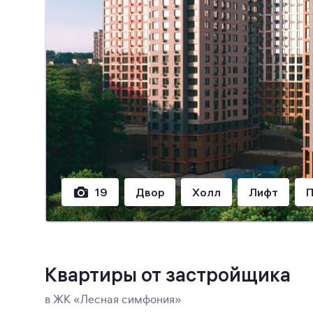
19
Двор
Холл
Лифт
П
Квартиры от застройщика
в ЖК «Лесная симфония»