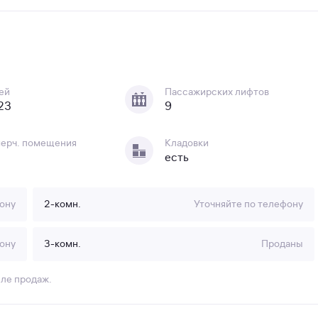
ей
Пассажирских лифтов
 23
9
ерч. помещения
Кладовки
есть
ону
2-комн.
Уточняйте по телефону
ону
3-комн.
Проданы
еле продаж.