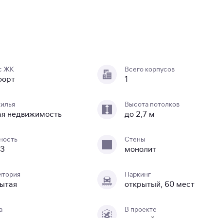
с ЖК
Всего корпусов
форт
1
жилья
Высота потолков
ая недвижимость
до 2,7 м
ность
Стены
23
монолит
итория
Паркинг
ытая
открытый, 60 мест
а
В проекте