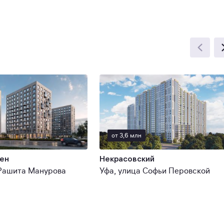
от 3,6 млн
ен
Некрасовский
 Рашита Манурова
Уфа, улица Софьи Перовской