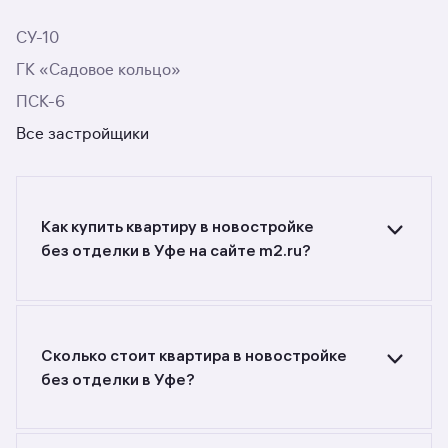
СУ-10
ГК «Садовое кольцо»
ПСК-6
Все застройщики
Как купить квартиру в новостройке
без отделки в Уфе на сайте m2.ru?
Ищете объявления о продаже квартир
в новостройках без отделки в Уфе?
Воспользуйтесь фильтрами или поиском
в разделе.
Сколько стоит квартира в новостройке
без отделки в Уфе?
Самый большой выбор объектов недвижимости
с разной стоимостью — цены в данной