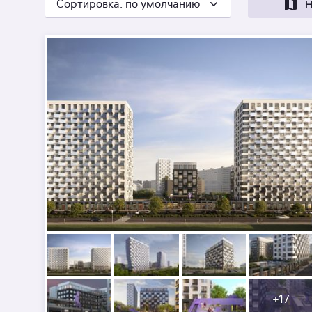
Сортировка
: по умолчанию
Н
+
17