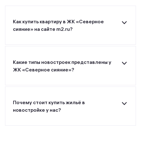
Как купить квартиру в ЖК «Северное
сияние» на сайте m2.ru?
Для покупки квартиры в ЖК «Северное сияние»
от застройщика ТАКТ оставьте заявку на
странице или позвоните застройщику по
указанному номеру телефона.
Какие типы новостроек представлены у
ЖК «Северное сияние»?
ЖК «Северное сияние» от застройщика ТАКТ
относится к классу комфорт. Минимальная
цена за м² — 127 654 рублей.
Почему стоит купить жильё в
новостройке у нас?
Все предложения о покупке квартир и
апартаментов на m2.ru представлены только
официальными застройщиками.