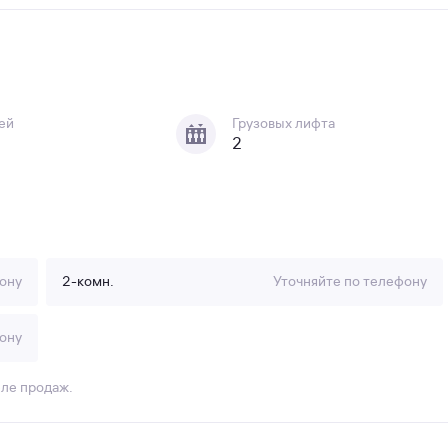
ей
Грузовых лифта
2
ону
2-комн.
Уточняйте по телефону
ону
еле продаж.