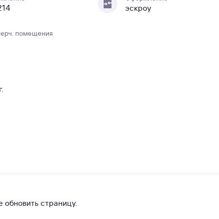
214
эскроу
ерч. помещения
.
 обновить страницу.