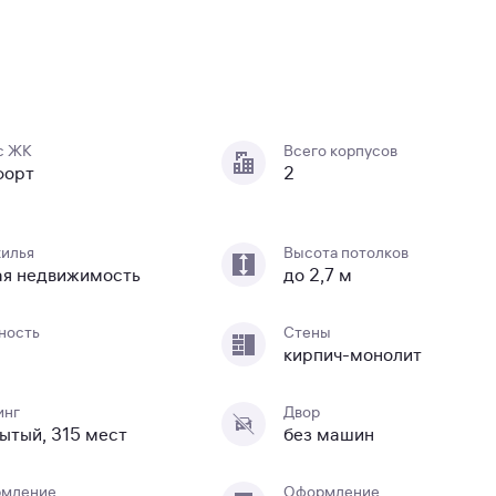
с ЖК
Всего корпусов
форт
2
жилья
Высота потолков
ая недвижимость
до 2,7 м
ность
Стены
кирпич-монолит
инг
Двор
ытый, 315 мест
без машин
мление
Оформление