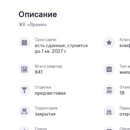
Описание
ЖК «Время»
Срок сдачи
Клас
есть сданные, строится
ком
до 1 кв. 2027 г.
Всего квартир
Тип 
841
жил
Отделка
Этаж
предчистовая
18
Территория
Парк
закрытая
откр
Среда
Офор