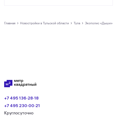
Все предложения о покупке квартир и
апартаментов на m2.ru представлены только
официальными застройщиками.
›
›
›
Главная
новостройки в Тульской области
Тула
Экополис «‎Дыши»
+7 495 136‑28‑18
+7 495 230‑00‑21
Круглосуточно