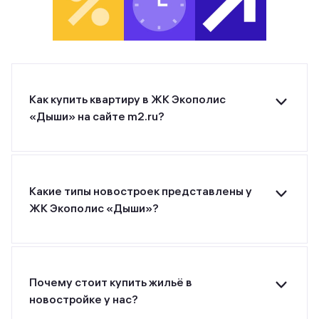
Как купить квартиру в ЖК Экополис
«‎Дыши» на сайте m2.ru?
Для покупки квартиры в ЖК Экополис «‎Дыши»
от застройщика ГК «ЕДИНСТВО» оставьте
заявку на странице или позвоните застройщику
по указанному номеру телефона.
Какие типы новостроек представлены у
ЖК Экополис «‎Дыши»?
ЖК Экополис «‎Дыши» от застройщика ГК
«ЕДИНСТВО» относится к классу комфорт.
Почему стоит купить жильё в
новостройке у нас?