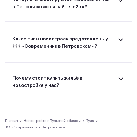
в Петровском» на сайте m2.ru?
Для покупки квартиры в ЖК «Современник в
Петровском» от застройщика ГК Современник
оставьте заявку на странице или позвоните
застройщику по указанному номеру телефона.
Какие типы новостроек представлены у
ЖК «Современник в Петровском»?
ЖК «Современник в Петровском» от
застройщика ГК Современник относится к
классу комфорт.
Почему стоит купить жильё в
новостройке у нас?
Все предложения о покупке квартир и
апартаментов на m2.ru представлены только
официальными застройщиками.
›
›
›
Главная
новостройки в Тульской области
Тула
ЖК «Современник в Петровском»