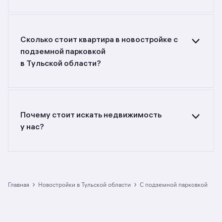
Ищете объявления о продаже квартир
в новостройках с подземной парковкой
в Тульской области? Воспользуйтесь
фильтрами или поиском в разделе.
Сколько стоит квартира в новостройке с
подземной парковкой
в Тульской области?
Самый большой выбор объектов недвижимости
с разной стоимостью — цены в данной
подборке от до руб. Площадь составляет от
до кв. м., цена квадратного метра — от
Почему стоит искать недвижимость
до руб.
у нас?
Предложения на m2.ru — только
от официальных застройщиков. У нас самый
большой выбор квартир в новостройках с
подземной парковкой в Тульской области:
в разделе размещено 13 ЖК. Гарантия сделки:
›
›
Главная
Новостройки в Тульской области
с подземной парковкой
вернём полную стоимость недвижимости, если
что-то пойдёт не так.